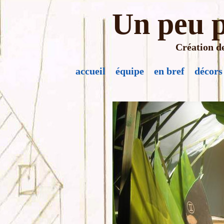
Un peu p
Création de
accueil
équipe
en bref
décors