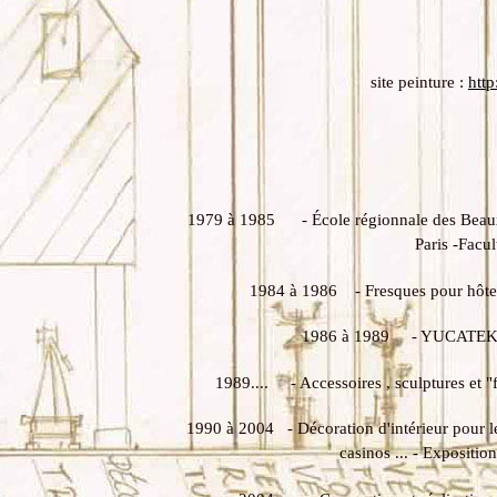
site peinture :
htt
1979 à 1985 - École régionnale des Beaux-a
Paris -Facul
1984 à 1986 - Fresques pour hôtels e
1986 à 1989 - YUCATEK : c
1989.... - Accessoires , sculptures et "f
1990 à 2004 - Décoration d'intérieur pour les 
casinos ... - Expositio