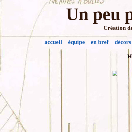
Un peu p
Création de
accueil
équipe
en bref
décors
H