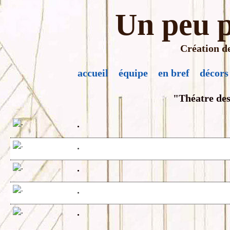
Un peu p
Création de
accueil
équipe
en bref
décors
"Théatre des
.
.
.
.
.