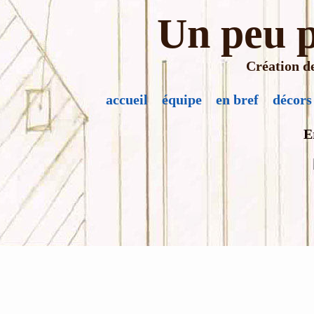
Un peu p
Création de
accueil
équipe
en bref
décors
E