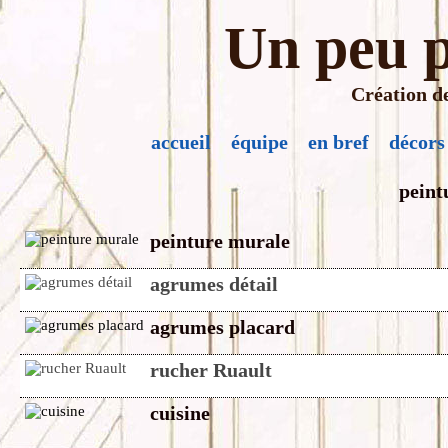
Un peu p
Création de
accueil
équipe
en bref
décors
peint
peinture murale
agrumes détail
agrumes placard
rucher Ruault
cuisine