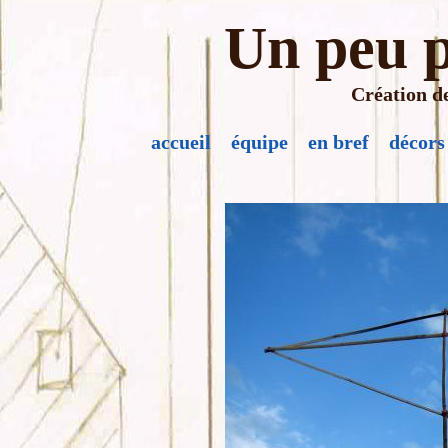
Un peu p
Création de
accueil
équipe
en bref
décors