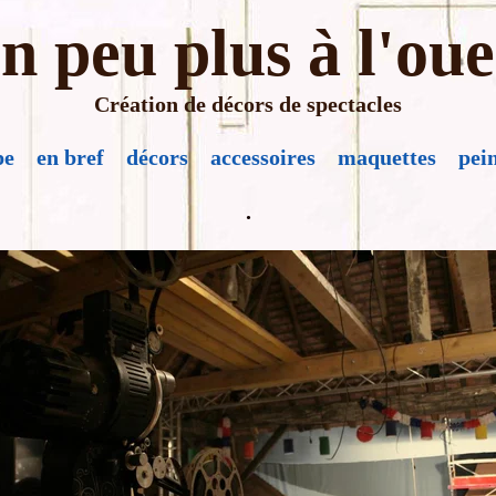
n peu plus à l'oue
Création de décors de spectacles
pe
en bref
décors
accessoires
maquettes
pei
.