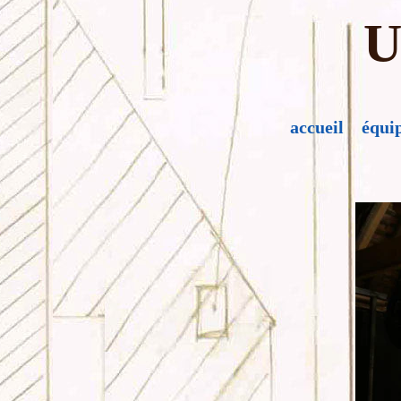
U
accueil
équi