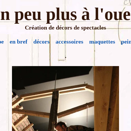
n peu plus à l'oue
Création de décors de spectacles
pe
en bref
décors
accessoires
maquettes
pei
.