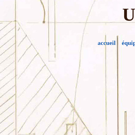
U
accueil
équi