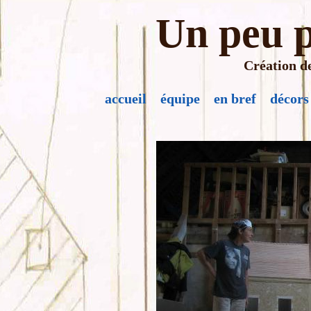
Un peu p
Création de
accueil
équipe
en bref
décors