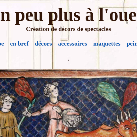
n peu plus à l'oue
Création de décors de spectacles
pe
en bref
décors
accessoires
maquettes
pei
.