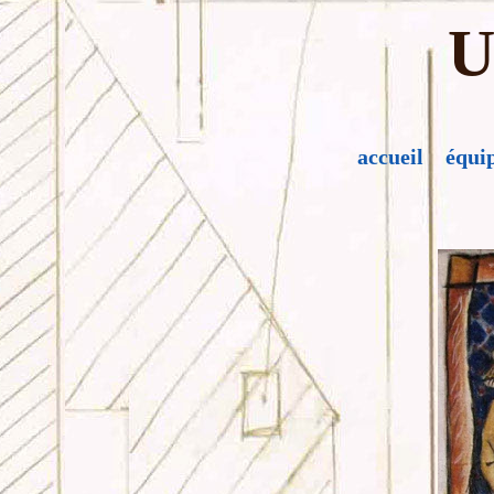
U
accueil
équi