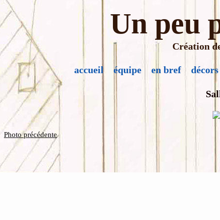
Un peu p
Création de
accueil
équipe
en bref
décors
Sal
Photo précédente