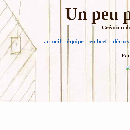
Un peu p
Création de
accueil
équipe
en bref
décors
Pan