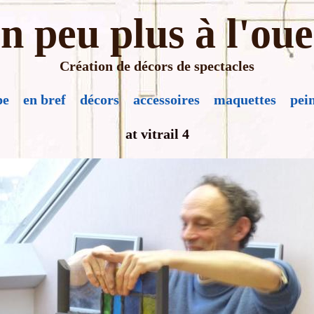
n peu plus à l'oue
Création de décors de spectacles
pe
en bref
décors
accessoires
maquettes
pei
at vitrail 4