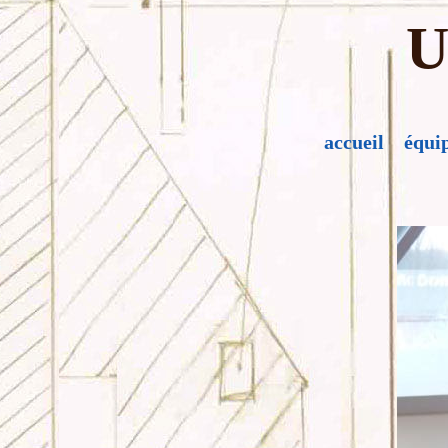
U
accueil
équi